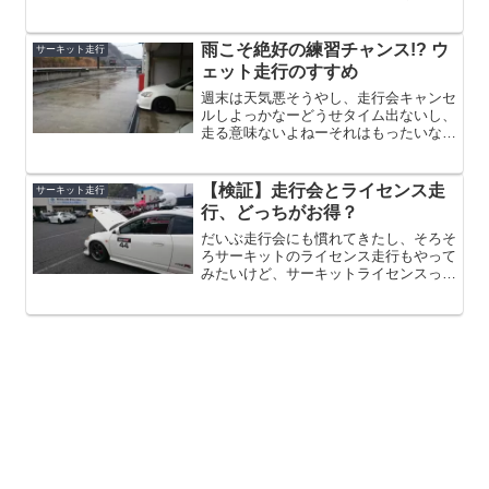
なるんやろか？基準のラップタイムがあ
ると、自分の走りに対してあとどのくら
い改善が見込めるか見えてきますよね。
雨こそ絶好の練習チャンス!? ウ
サーキット走行
今回は、すでに走ったことの...
ェット走行のすすめ
週末は天気悪そうやし、走行会キャンセ
ルしよっかなーどうせタイム出ないし、
走る意味ないよねーそれはもったいな
い！雨こそ絶好の練習の機会ですよ！楽
しみに予定していたサーキット走行、天
気が雨だとテンション下がりがちですよ
【検証】走行会とライセンス走
サーキット走行
ね。しかし、ドラテクを磨く...
行、どっちがお得？
だいぶ走行会にも慣れてきたし、そろそ
ろサーキットのライセンス走行もやって
みたいけど、サーキットライセンスって
お金かかるよなぁ。走行会とどっちがお
得なんやろか？たくさん走るならライセ
ンス走行の方がお得ですが、具体的にど
のくらい走れば元が取れる...