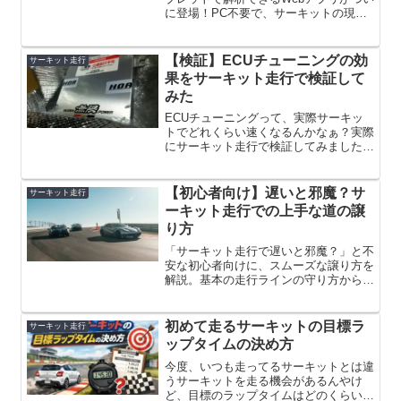
に登場！PC不要で、サーキットの現場
で即座にライン取りや車速を比較・分
析。iOS/Android両対応。効率的なスキ
ルアップを目指す全ドライバー必見のツ
【検証】ECUチューニングの効
サーキット走行
ールを紹介します。
果をサーキット走行で検証して
みた
ECUチューニングって、実際サーキッ
トでどれくらい速くなるんかなぁ？実際
にサーキット走行で検証してみました！
ECUチューニングは、エンジン制御ユ
ニット（ECU）のプログラムを変更す
ることで、エンジンのパフォーマンスを
【初心者向け】遅いと邪魔？サ
サーキット走行
改善する方法です。最適な...
ーキット走行での上手な道の譲
り方
「サーキット走行で遅いと邪魔？」と不
安な初心者向けに、スムーズな譲り方を
解説。基本の走行ラインの守り方から、
よりスムーズな譲り方まで、初級・中
級・上級の3段階で詳しく説明します。
安全で楽しいサーキット走行のために、
初めて走るサーキットの目標ラ
サーキット走行
適切な譲り方をマスターしましょう。
ップタイムの決め方
今度、いつも走ってるサーキットとは違
うサーキットを走る機会があるんやけ
ど、目標のラップタイムはどのくらいに