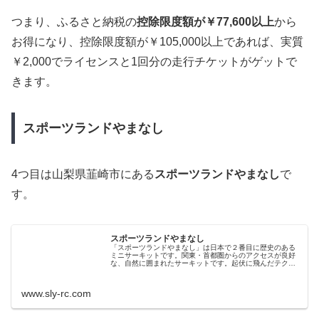
つまり、ふるさと納税の
控除限度額が￥77,600以上
から
お得になり、控除限度額が￥105,000以上であれば、実質
￥2,000でライセンスと1回分の走行チケットがゲットで
きます。
スポーツランドやまなし
4つ目は山梨県韮崎市にある
スポーツランドやまなし
で
す。
スポーツランドやまなし
「スポーツランドやまなし」は日本で２番目に歴史のある
ミニサーキットです。関東・首都圏からのアクセスが良好
な、自然に囲まれたサーキットです。起伏に飛んだテクニ
カルなレイアウトは、バイク、４輪のどちらもお楽しみい
ただけます。
www.sly-rc.com