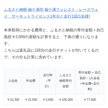
ふるさと納税 袖ケ浦市 袖ケ浦フォレスト・レースウェ
イ サーキットライセンス1年分と走行1回(1名様)
本来取得にかかる費用と、ふるさと納税の寄付金額＋自己
負担￥2,000の差額を計算すると、下表の通りになりま
す。
こちらは返礼品に1回分の走行チケットが付いてくるの
で、その分も計算に含めています。
寄付金額 + 自己
走行料
ふるさと
負担 – (入会金
入会金
年会費
（平
納税寄付
+年会費+走行
日）
金額
料)
￥10,300
￥15,500
￥3,600
￥105,000
￥77,600