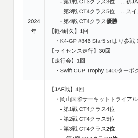
- 第1戦 CT3クラス3位 …初JA
- 第3戦 CT4クラス5位 …ス
2024
- 第4戦 CT4クラス
優勝
年
【軽4耐久】1回
・K4-GP #846 Star5 srlより
【ライセンス走行】30回
【走行会】1回
・Swift CUP Trophy 1400
【JAF戦】4回
・岡山国際サーキットトライアル
- 第1戦 CT4クラス4位
- 第2戦 CT4クラス5位
- 第3戦 CT4クラス
2位