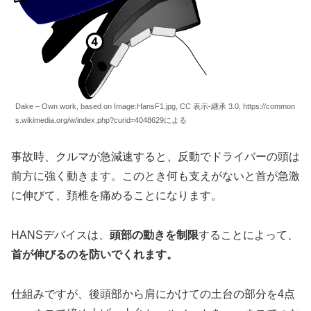
Dake – Own work, based on Image:HansF1.jpg, CC 表示-継承 3.0, https://common
s.wikimedia.org/w/index.php?curid=4048629による
事故時、クルマが急減速すると、反動でドライバーの頭は
前方に強く動きます。このとき何も支えがないと首が急激
に伸びて、頚椎を痛めることになります。
HANSデバイスは、
頭部の動きを制限
することによって、
首が伸びるのを防いでくれます。
仕組みですが、後頭部から肩にかけての土台の部分を4点