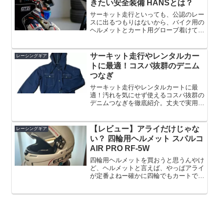
きたい安全装備 HANSとは？
サーキット走行といっても、公認のレー
スに出るつもりはないから、バイク用の
ヘルメットとカート用グローブ着けてた
ら大丈夫よねー最低限はそうだけど、で
きれば走行会ドライバーでも揃えておき
たい安全装備があります。本記事では、
サーキット走行やレンタルカー
レーシングギア
走行会ドライバーでもでき...
トに最適！コスパ抜群のデニム
つなぎ
サーキット走行やレンタルカートに最
適！汚れを気にせず使えるコスパ抜群の
デニムつなぎを徹底紹介。丈夫で実用的
な作業着を探している方におすすめ！
【レビュー】アライだけじゃな
レーシングギア
い？ 四輪用ヘルメット スパルコ
AIR PRO RF-5W
四輪用ヘルメットを買おうと思うんやけ
ど、ヘルメットと言えば、やっぱアライ
が定番よねー確かに四輪でもカートで
も、アライのヘルメットを使っている人
が多いですね。でも、あえて少数派のス
パルコという選択肢もありますよ本記事
では、スパルコの四輪用ヘル...