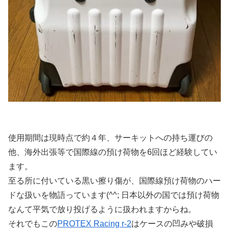
使用期間は現時点で約４年、サーキットへの持ち運びの
他、海外出張等で国際線の預け荷物を6回ほど経験してい
ます。
至る所に付いている黒い擦り傷が、国際線預け荷物のハー
ドな扱いを物語っています(^^; 日本以外の国では預け荷物
なんて平気で放り投げるように扱われますからね。
それでもこの
PROTEX Racing r-2
はケースの凹みや破損