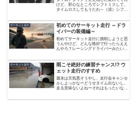
けど、肝心なところでシフトミスして、
タイムロスしてもうたわ～（涙）シフト
ミス、大失敗と思いますよね。でも、実
際、どのくらいタイムロスしてるか、ち
ゃんと見たことあります？本記事では、
初めてのサーキット走行 ～ドラ
サーキット走行
サーキットでのタイムアタ...
イバーの装備編～
初めてサーキット走行に挑戦しようと思
うんやけど、どんな格好で行ったらええ
んやろ？レーシングドライバーみたいな
ゴテゴテの装備が必要なの？走行会レベ
ルであれば、そこまで本格的な装備は揃
えなくても大丈夫ですよ本記事では、サ
雨こそ絶好の練習チャンス!? ウ
サーキット走行
ーキットを走るときのドラ...
ェット走行のすすめ
週末は天気悪そうやし、走行会キャンセ
ルしよっかなーどうせタイム出ないし、
走る意味ないよねーそれはもったいな
い！雨こそ絶好の練習の機会ですよ！楽
しみに予定していたサーキット走行、天
気が雨だとテンション下がりがちですよ
ね。しかし、ドラテクを磨く...