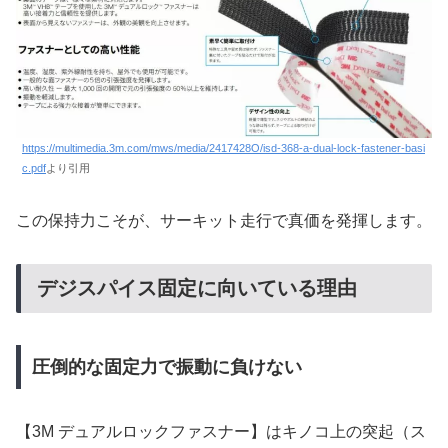
https://multimedia.3m.com/mws/media/2417428O/isd-368-a-dual-lock-fastener-basi
c.pdf
より引用
この保持力こそが、サーキット走行で真価を発揮します。
デジスパイス固定に向いている理由
圧倒的な固定力で振動に負けない
【3M デュアルロックファスナー】はキノコ上の突起（ス