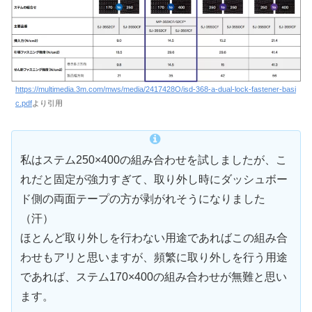
https://multimedia.3m.com/mws/media/2417428O/isd-368-a-dual-lock-fastener-basi
c.pdf
より引用
私はステム250×400の組み合わせを試しましたが、こ
れだと固定が強力すぎて、取り外し時にダッシュボー
ド側の両面テープの方が剥がれそうになりました
（汗）
ほとんど取り外しを行わない用途であればこの組み合
わせもアリと思いますが、頻繁に取り外しを行う用途
であれば、ステム170×400の組み合わせが無難と思い
ます。