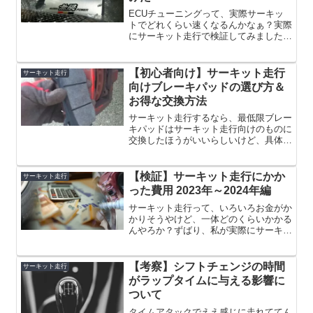
ECUチューニングって、実際サーキッ
トでどれくらい速くなるんかなぁ？実際
にサーキット走行で検証してみました！
ECUチューニングは、エンジン制御ユ
ニット（ECU）のプログラムを変更す
ることで、エンジンのパフォーマンスを
【初心者向け】サーキット走行
サーキット走行
改善する方法です。最適な...
向けブレーキパッドの選び方＆
お得な交換方法
サーキット走行するなら、最低限ブレー
キパッドはサーキット走行向けのものに
交換したほうがいいらしいけど、具体的
にどう選んだらええんやろか？サーキッ
ト用のブレーキパッドって消耗品だけど
ちょっと高い…。できるだけコストを抑
【検証】サーキット走行にかか
サーキット走行
えたい。ブレーキパッドは...
った費用 2023年～2024年編
サーキット走行って、いろいろお金がか
かりそうやけど、一体どのくらいかかる
んやろか？ずばり、私が実際にサーキッ
ト走行にかかった費用を公開します！本
記事では、私がとある1年間（2023年5
月～2024年4月）のサーキット走行にか
【考察】シフトチェンジの時間
サーキット走行
かった費用を集計...
がラップタイムに与える影響に
ついて
タイムアタックでええ感じに走れててん