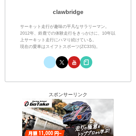
clawbridge
サーキット走行が趣味の平凡なサラリーマン。
2012年、鈴鹿での体験走行をきっかけに、10年以
上サーキット走行にハマり続けている。
現在の愛車はスイフトスポーツ(ZC33S)。
スポンサーリンク