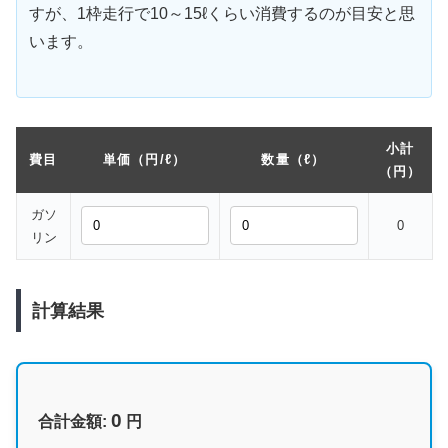
すが、1枠走行で10～15ℓくらい消費するのが目安と思
います。
小計
費目
単価（円/ℓ）
数量（ℓ）
（円）
ガソ
0
リン
計算結果
0
合計金額:
円