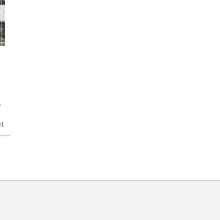
。
く
見
01