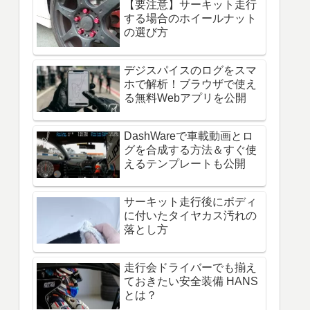
【要注意】サーキット走行
する場合のホイールナット
の選び方
デジスパイスのログをスマ
ホで解析！ブラウザで使え
る無料Webアプリを公開
DashWareで車載動画とロ
グを合成する方法＆すぐ使
えるテンプレートも公開
サーキット走行後にボディ
に付いたタイヤカス汚れの
落とし方
走行会ドライバーでも揃え
ておきたい安全装備 HANS
とは？