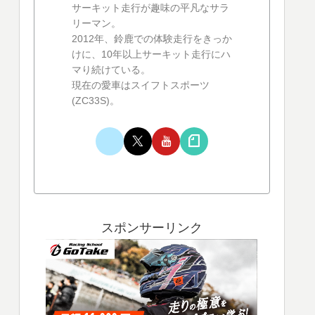
サーキット走行が趣味の平凡なサラ
リーマン。
2012年、鈴鹿での体験走行をきっか
けに、10年以上サーキット走行にハ
マり続けている。
現在の愛車はスイフトスポーツ
(ZC33S)。
スポンサーリンク