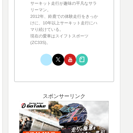
サーキット走行が趣味の平凡なサラ
リーマン。
2012年、鈴鹿での体験走行をきっか
けに、10年以上サーキット走行にハ
マり続けている。
現在の愛車はスイフトスポーツ
(ZC33S)。
スポンサーリンク