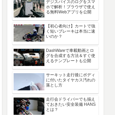
デジスパイスのログをスマ
ホで解析！ブラウザで使え
る無料Webアプリを公開
【初心者向け】カートで強
く短いブレーキは本当に速
いのか？
DashWareで車載動画とロ
グを合成する方法＆すぐ使
えるテンプレートも公開
サーキット走行後にボディ
に付いたタイヤカス汚れの
落とし方
走行会ドライバーでも揃え
ておきたい安全装備 HANS
とは？