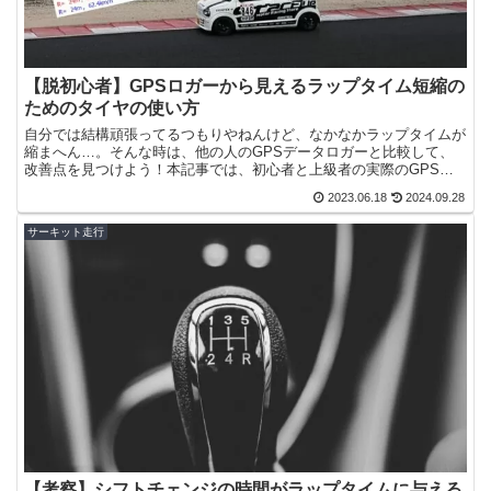
【脱初心者】GPSロガーから見えるラップタイム短縮の
ためのタイヤの使い方
自分では結構頑張ってるつもりやねんけど、なかなかラップタイムが
縮まへん…。そんな時は、他の人のGPSデータロガーと比較して、
改善点を見つけよう！本記事では、初心者と上級者の実際のGPSデ
ータロガーのログを比較して、ラップタイム短縮のための改...
2023.06.18
2024.09.28
サーキット走行
【考察】シフトチェンジの時間がラップタイムに与える