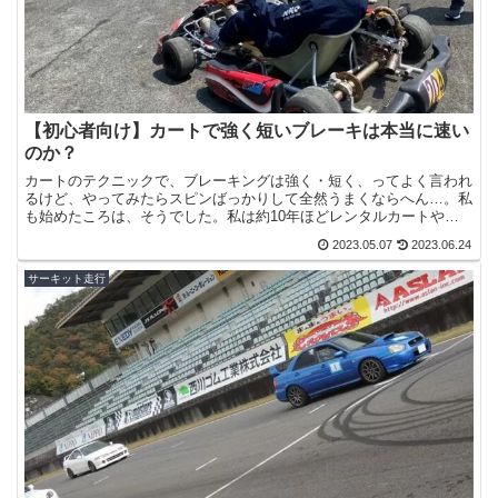
【初心者向け】カートで強く短いブレーキは本当に速い
のか？
カートのテクニックで、ブレーキングは強く・短く、ってよく言われ
るけど、やってみたらスピンばっかりして全然うまくならへん…。私
も始めたころは、そうでした。私は約10年ほどレンタルカートやレ
ーシングカートを乗ってきましたが、よくテクニックとして...
2023.05.07
2023.06.24
サーキット走行